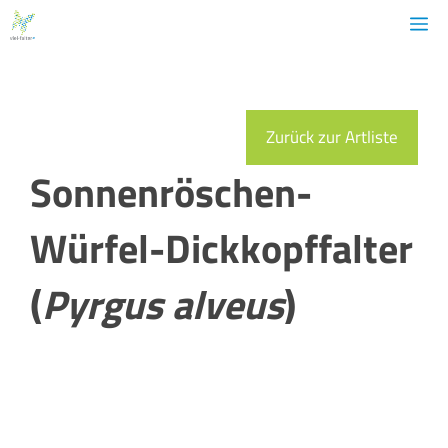
Zum
M
Inhalt
springen
Zurück zur Artliste
Sonnenröschen-
Würfel-Dickkopffalter
(
Pyrgus alveus
)