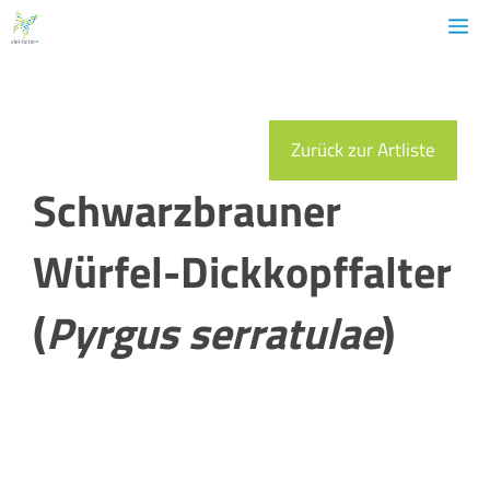
Zum
M
Inhalt
springen
Zurück zur Artliste
Schwarzbrauner
Würfel-Dickkopffalter
(
Pyrgus serratulae
)