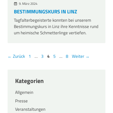
9. März 2024
BESTIMMUNGSKURS IN LINZ
Tagfalterbegeisterte konnten bei unserem
Bestimmungskurs in Linz ihre Kenntnisse rund
um heimische Schmetterlinge vertiefen.
Seite
Seite
Seite
Seite
Seite
←
Zurück
1
…
3
4
5
…
8
Weiter
→
Kategorien
Allgemein
Presse
Veranstaltungen