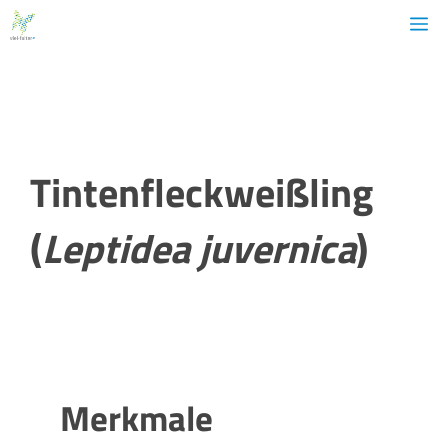
Zum
M
Inhalt
springen
Zurück zur Artliste
Tintenfleckweißling
(
Leptidea juvernica
)
Merkmale