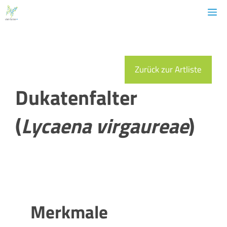
Zum
M
Inhalt
springen
Zurück zur Artliste
Dukatenfalter
(
Lycaena virgaureae
)
Merkmale