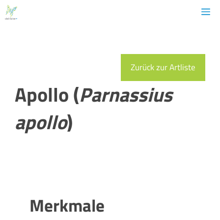
Zum
M
Inhalt
springen
Zurück zur Artliste
Apollo (
Parnassius
apollo
)
Merkmale